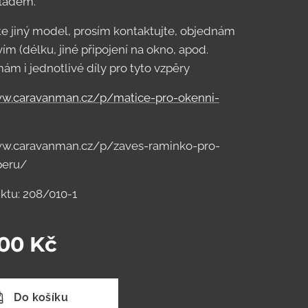
kladem.
 jiný model, prosím kontaktujte, objednám
ím (délku, jiné připojení na okno, apod.
m i jednotlivé díly pro tyto vzpěry
ww.caravanman.cz/p/matice-pro-okenni-
ww.caravanman.cz/p/zaves-raminko-pro-
peru/
ktu: 208/010-1
,00
Kč
Do košíku