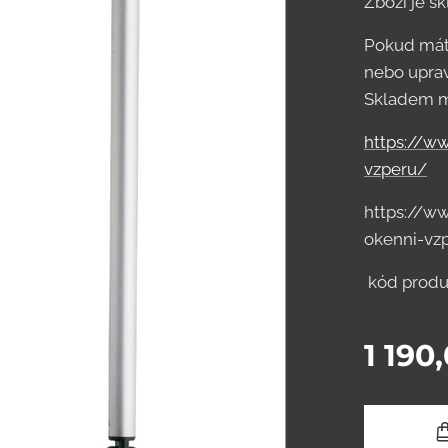
Zboží je s
Pokud máte
nebo uprav
Skladem má
https://w
vzperu/
https://w
okenni-vz
kód produ
1 190