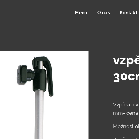
Menu
O nás
Kontakt
vzpě
30c
Vzpěra okn
mm- cena 
Možnost ob