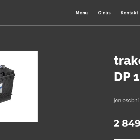
Menu
O nás
Kontakt
trak
DP 1
jen osobní
2 849