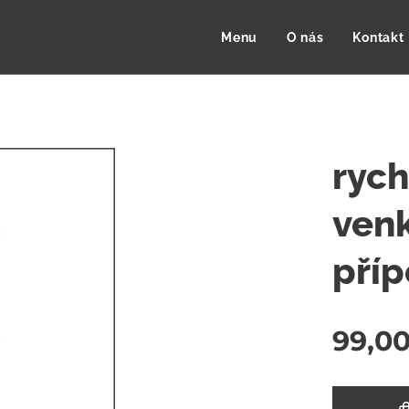
Menu
O nás
Kontakt
rych
venk
příp
99,0