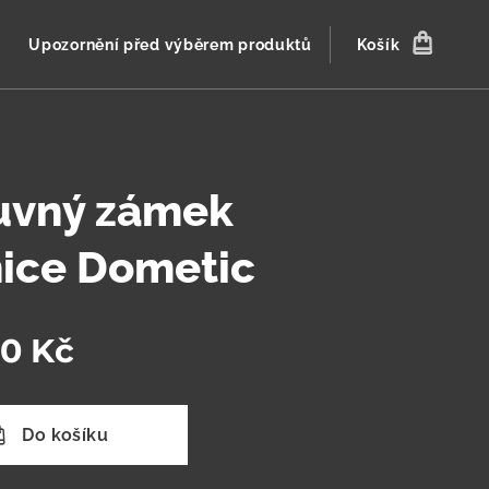
Upozornění před výběrem produktů
Košík
uvný zámek
nice Dometic
00
Kč
Do košíku