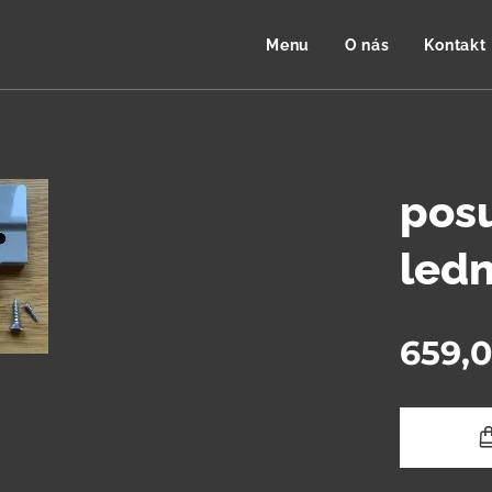
Menu
O nás
Kontakt
pos
led
659,