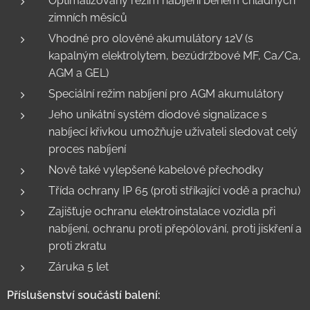
Optimalizovaný režim nabíjení během chladných
zimních měsíců
Vhodné pro olověné akumulátory 12V (s
kapalným elektrolytem, bezúdržbové MF, Ca/Ca,
AGM a GEL)
Speciální režim nabíjení pro AGM akumulátory
Jeho unikátní systém diodové signalizace s
nabíjecí křivkou umožňuje uživateli sledovat celý
proces nabíjení
Nově také vylepšené kabelové přechodky
Třída ochrany IP 65 (proti stříkající vodě a prachu)
Zajišťuje ochranu elektroinstalace vozidla při
nabíjení, ochranu proti přepólování, proti jiskření a
proti zkratu
Záruka 5 let
Příslušenství součástí balení: