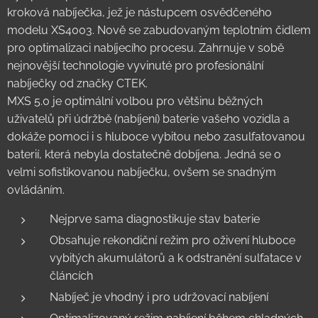
kroková nabíječka, jež je nástupcem osvědčeného
modelu XS4003. Nově se zabudovaným teplotním čidlem
pro optimalizaci nabíjecího procesu. Zahrnuje v sobě
nejnovější technologie vyvinuté pro profesionální
nabíječky od značky CTEK.
MXS 5.0 je optimální volbou pro většinu běžných
uživatelů při údržbě (nabíjení) baterie vašeho vozidla a
dokáže pomoci i s hluboce vybitou nebo zasulfatovanou
baterií, která nebyla dostatečně dobíjena. Jedná se o
velmi sofistikovanou nabíječku, ovšem se snadným
ovládáním.
Nejprve sama diagnostikuje stav baterie
Obsahuje rekondiční režim pro oživení hluboce
vybitých akumulátorů a k odstranění sulfatace v
článcích
Nabíječ je vhodný i pro udržovací nabíjení