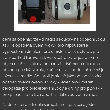
cena za obě nádrže - tj nádrž s kolečky na odpadní vodu
51l ( je opatřena dvěmi víčky ( pro napouštění a
vypouštění a držákem pro umístění wc kazety wc pro
transport od karavanu k výlevce) a tzv. aquarollem o
objemu 46l ( tj válcovitou nádrží s dvěmi obručemi na
obvodu po nicž se roluje během transportu , při němž je
tažena za madlo. Aquaroll je stejně jako odpadní nádrž
opatřen dvěma ovtory s víčky - jeden pro umístění
čeropadla pro přečerpávání vody a druhý pro plovák -
pro případ, že se lze napojit na tlakovou vodu z řadu.
Nádrže lze nabídnout i samostatně - pak cena jedné