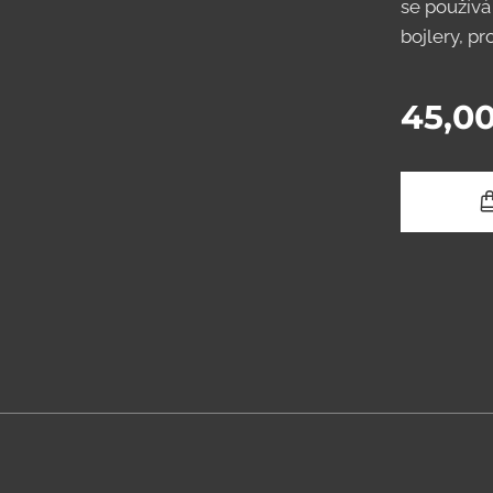
se používá
bojlery, pr
45,0