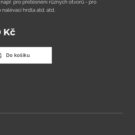
 např. pro přetěsnění různých otvorů - pro
o nalévací hrdla atd. atd.
0
Kč
Do košíku