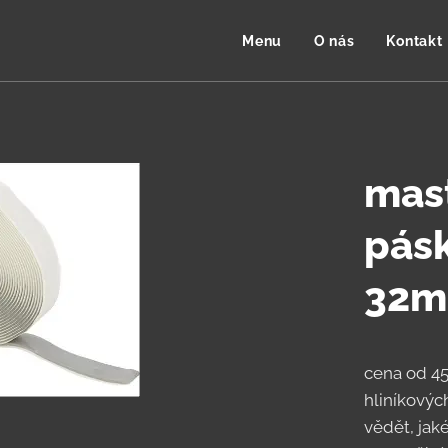
Menu
O nás
Kontakt
mast
pásk
32m
cena od 45
hliníkových
vědět, jak