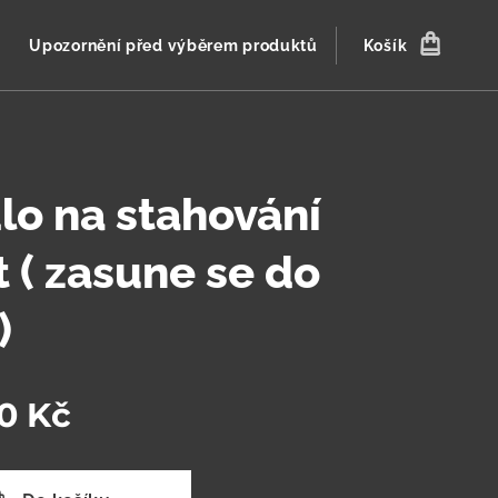
Upozornění před výběrem produktů
Košík
o na stahování
t ( zasune se do
)
0
Kč