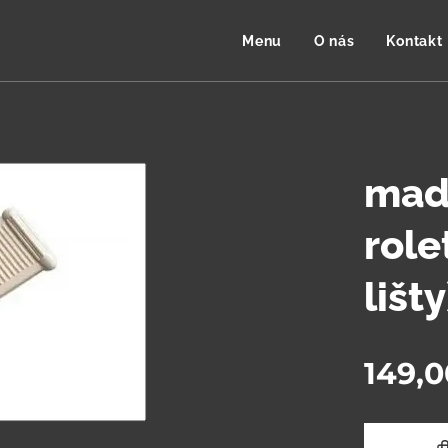
Menu
O nás
Kontakt
madl
role
lišty
149,0