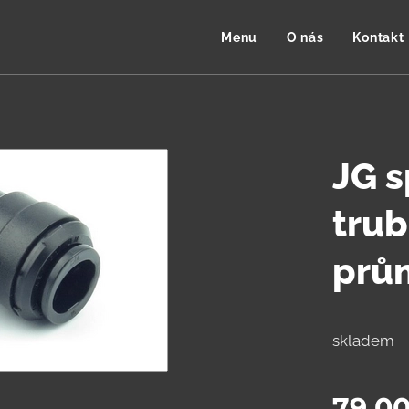
Menu
O nás
Kontakt
JG s
trub
prů
skladem
79,0