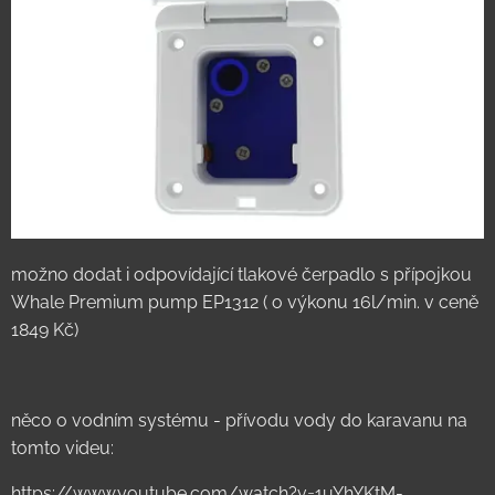
možno dodat i odpovídající tlakové čerpadlo s přípojkou
Whale Premium pump EP1312 ( o výkonu 16l/min. v ceně
1849 Kč)
něco o vodním systému - přívodu vody do karavanu na
tomto videu:
https://www.youtube.com/watch?v=1uYhYKtM-